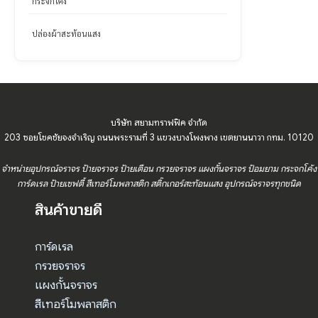
กระจกโค้ง
ปล่องผ้าสะท้อนแสง
บริษัท สยามทราฟฟิค จำกัด
203 ซอยโชคชัยจงจำเริญ ถนนพระรามที่ 3 แขวงบางโพงพาง เขตยานนาวา กทม. 10120
จำหน่ายอุปกรณ์จราจร ป้ายจราจร ป้ายเตือน กรวยจราจร แผงกั้นจราจร ป้อมยาม กระจกโค้ง
การ์ดเรล ป้ายเซฟตี้ สีเทอร์โมพลาสติก สติ๊กเกอร์สะท้อนแสง อุปกรณ์จราจรทุกชนิด
สินค้าขายดี
การ์ดเรล
กรวยจราจร
แผงกั้นจราจร
สีเทอร์โมพลาสติก