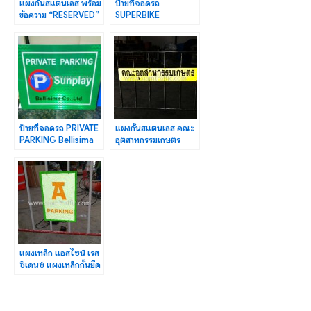
แผงกั้นสแตนเลส พร้อม
ป้ายที่จอดรถ
ข้อความ “RESERVED”
SUPERBIKE
โรงแรมเดอะ เดวิส แบง
PARKING, BIG BIKE
คอก
PARKING,
MOTORCYCLE
ป้ายที่จอดรถ PRIVATE
แผงกั้นสแตนเลส คณะ
PARKING Bellisima
อุตสาหกรรมเกษตร
Co.,Ltd.
มหาวิทยาลัย
เกษตรศาสตร์
แผงเหล็ก แอสไซน์ เรส
ซิเดนซ์ แผงเหล็กกั้นยึด
ป้าย “A PARKING”