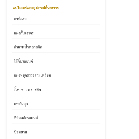
แบริเออร์และอุปกรณ์กั้นจราจร
การ์ดเรล
แผงกั้นจราจร
กำแพงน้ำพลาสติก
ไม้กั้นรถยนต์
แผงหยุดตรวจสามเหลี่ยม
รั้วตาข่ายพลาสติก
เสาล้มลุก
ที่ล็อคล้อรถยนต์
ป้อมยาม