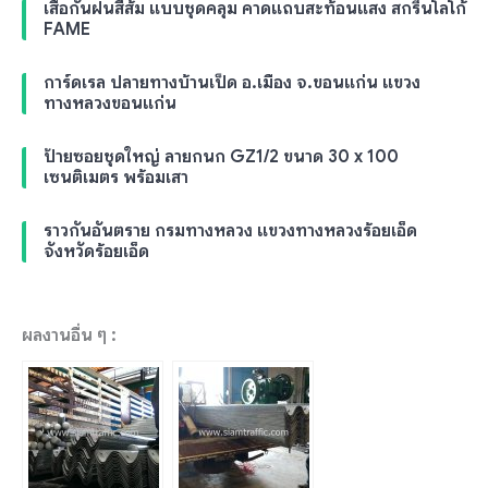
เสื้อกันฝนสีส้ม แบบชุดคลุม คาดแถบสะท้อนแสง สกรีนโลโก้
FAME
การ์ดเรล ปลายทางบ้านเป็ด อ.เมือง จ.ขอนแก่น แขวง
ทางหลวงขอนแก่น
ป้ายซอยชุดใหญ่ ลายกนก GZ1/2 ขนาด 30 x 100
เซนติเมตร พร้อมเสา
ราวกันอันตราย กรมทางหลวง แขวงทางหลวงร้อยเอ็ด
จังหวัดร้อยเอ็ด
ผลงานอื่น ๆ :