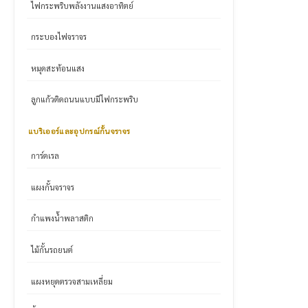
ไฟกระพริบพลังงานแสงอาทิตย์
กระบองไฟจราจร
หมุดสะท้อนแสง
ลูกแก้วติดถนนแบบมีไฟกระพริบ
แบริเออร์และอุปกรณ์กั้นจราจร
การ์ดเรล
แผงกั้นจราจร
กำแพงน้ำพลาสติก
ไม้กั้นรถยนต์
แผงหยุดตรวจสามเหลี่ยม