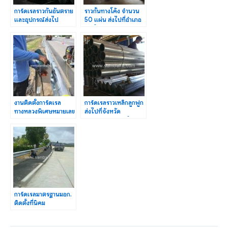
การ์ดเรลราวกันอันตราย
ราวกั้นทางโค้ง จำนวน
และอุปกรณ์ส่งไป
50 แผ่น ส่งไปที่อำเภอ
จังหวัดปทุมธานี ภาค
บางใหญ่ จังหวัดนนทบุรี
กลาง
งานติดตั้งการ์ดเรล
การ์ดเรลราวเหล็กลูกฟูก
ทางหลวงพิเศษหมายเลข
ส่งไปที่จังหวัด
9 ปริมาณงาน 5,040 ม.
สุราษฎร์ธานี ภาคใต้
การ์ดเรลมาตรฐานมอก.
ติดตั้งที่นิคม
อุตสาหกรรมทีพาร์ค