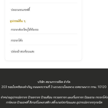
ปลอกแขนเซฟตี้
อุปกรณ์อื่น ๆ
กระจกส่องวัตถุใต้ท้องรถ
กระจกโค้ง
ปล่องผ้าสะท้อนแสง
บริษัท สยามทราฟฟิค จำกัด
203 ซอยโชคชัยจงจำเริญ ถนนพระรามที่ 3 แขวงบางโพงพาง เขตยานนาวา กทม. 10120
จำหน่ายอุปกรณ์จราจร ป้ายจราจร ป้ายเตือน กรวยจราจร แผงกั้นจราจร ป้อมยาม กระจกโค้ง
การ์ดเรล ป้ายเซฟตี้ สีเทอร์โมพลาสติก สติ๊กเกอร์สะท้อนแสง อุปกรณ์จราจรทุกชนิด