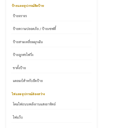
ป้ายและอุปกรณ์ติดป้าย
ป้ายจราจร
ป้ายความปลอดภัย / ป้ายเซฟตี้
ป้ายสามเหลี่ยมฉุกเฉิน
ป้ายลูกศรไฟวิ่ง
ขาตั้งป้าย
แคลมป์สำหรับยึดป้าย
ไฟและอุปกรณ์ส่องสว่าง
โคมไฟถนนพลังงานแสงอาทิตย์
ไฟแว๊บ