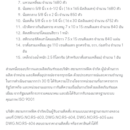
แหวนเหลี่ยม จำนวน 1680 ตัว
น็อตยาว 5/8 นิ้ว x 6-1/2 นิ้ว ( 16 x 165 มิลลิเมตร) จำนวน 1680 ตัว
น็อตกลาง 5/8 นิ้ว x 2 นิ้ว จำนวน 850 ตัว
น็อตสั้น 5/8 นิ้ว x 6-1/4 นิ้ว ( 16 x 30 มิลลิเมตร) จำนวน 6752 ตัว
เป้าติดราวกันอันตราย คางหมู 7 x 10 x 15 เซนติเมตร จำนวน 840 อัน
ติดสติกเกอร์ไดมอนสีขาว 1 หน้า
สติกเกอร์ติดเสาไดมอนสีขาว 7.5 x 15 เซนติเมตร จำนวน 840 แผ่น
ขาตั้งสามเหลี่ยม สูง 110 เซนติเมตร ลูกศรซ้าย, ขวา, ก่อสร้าง จำนวน 1
อัน
เหล็กถ่วงน้ำหนัก 2.5 กิโลกรัม (สำหรับขาตั้งสามเหลี่ยม) จำนวน 1 อัน
ส่วนหนึ่งของบริการและผลิตภัณฑ์ของบริษัท สยามทราฟฟิค จำกัด ผู้นำด้านการ
ผลิต จำหน่าย และติดตั้งอุปกรณ์จราจรทุกชนิด ด้วยประสบการณ์และความชำนาญ
ในการดำเนินงานมากกว่า 30 ปี ได้รับความไว้วางใจจากหน่วยงานทั้งภาคราชการ
รัฐวิสาหกิจ และหน่วยงานเอกชน การันตีความเชื่อมั่นรางวัลด้วยผลิตภัณฑ์ยอด
เยี่ยม จากรัฐมนตรีกระทรวงคมนาคม และยังได้รับการรับรองมาตรฐานระบบ
คุณภาพ ISO 9001
บริษัท สยามทราฟฟิค จำกัดเป็นผู้รับงานติดตั้ง
ตามแบบมาตรฐานกรมทางหลวง
เลขที่ DWG.NO.RS-603, DWG.NO.RS-604, DWG.NO.RS-605 และ
DWG.NO.RS-606
สอบถามราคางานติดตั้ง หรือราคาสินค้าได้ที่