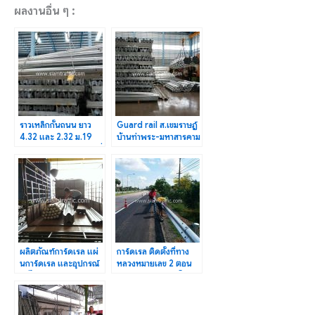
ผลงานอื่น ๆ :
ราวเหล็กกั้นถนน ยาว
Guard rail ส.เขมราษฎ์
4.32 และ 2.32 ม.19
บ้านท่าพระ-มหาสารคาม
แผ่น กองพันทหารราบที่
ปริมาณงาน 2,084 ม.
1
ผลิตภัณฑ์การ์ดเรล แผ่
การ์ดเรล ติดตั้งที่ทาง
นการ์ดเรล และอุปกรณ์
หลวงหมายเลข 2 ตอน
ส่งไปจังหวัดลำปาง
ตาลาด-หนองแวงโสก
พระ