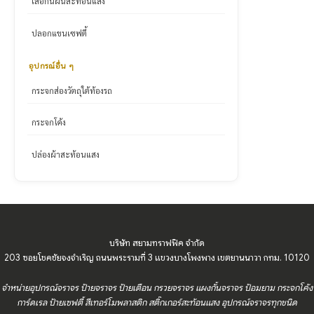
เสื้อกันฝนสะท้อนแสง
ปลอกแขนเซฟตี้
อุปกรณ์อื่น ๆ
กระจกส่องวัตถุใต้ท้องรถ
กระจกโค้ง
ปล่องผ้าสะท้อนแสง
บริษัท สยามทราฟฟิค จำกัด
203 ซอยโชคชัยจงจำเริญ ถนนพระรามที่ 3 แขวงบางโพงพาง เขตยานนาวา กทม. 10120
จำหน่ายอุปกรณ์จราจร ป้ายจราจร ป้ายเตือน กรวยจราจร แผงกั้นจราจร ป้อมยาม กระจกโค้ง
การ์ดเรล ป้ายเซฟตี้ สีเทอร์โมพลาสติก สติ๊กเกอร์สะท้อนแสง อุปกรณ์จราจรทุกชนิด