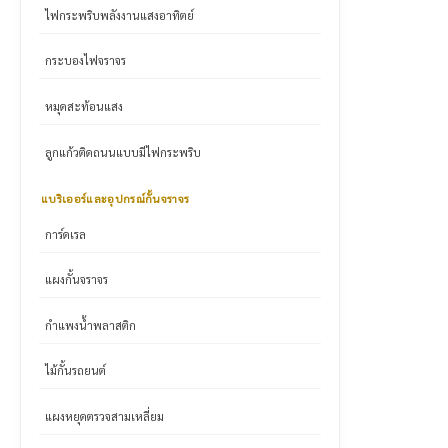
ไฟกระพริบพลังงานแสงอาทิตย์
กระบองไฟจราจร
หมุดสะท้อนแสง
ลูกแก้วติดถนนแบบมีไฟกระพริบ
แบริเออร์และอุปกรณ์กั้นจราจร
การ์ดเรล
แผงกั้นจราจร
กำแพงน้ำพลาสติก
ไม้กั้นรถยนต์
แผงหยุดตรวจสามเหลี่ยม