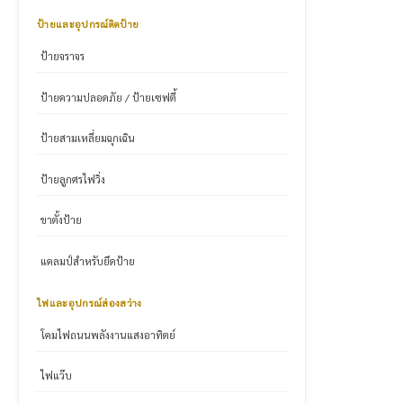
ป้ายและอุปกรณ์ติดป้าย
ป้ายจราจร
ป้ายความปลอดภัย / ป้ายเซฟตี้
ป้ายสามเหลี่ยมฉุกเฉิน
ป้ายลูกศรไฟวิ่ง
ขาตั้งป้าย
แคลมป์สำหรับยึดป้าย
ไฟและอุปกรณ์ส่องสว่าง
โคมไฟถนนพลังงานแสงอาทิตย์
ไฟแว๊บ