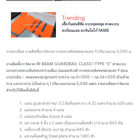
Trending
เสื้อกันฝนสีส้ม แบบชุดคลุม คาดแถบ
สะท้อนแสง สกรีนโลโก้ FAME
รายละเอียด งานติดตั้งการ์ดเรล ทางหลวงพิเศษหมายเลข 9 ปริมาณงาน 5,040 ม.
งานติดตั้งการ์ดเรล W-BEAM GUARDRAIL CLASS I TYPE “II” ตามแบบ
แขวงทางหลวงพิเศษระหว่างเมือง (มอเตอร์เวย์) ทางหลวงพิเศษหมายเลข 9 ตอน
บางปะอิน – คลองพระยาสุเรนทร์ ระหว่าง กม.0+000 – กม.36+000 ด้ายซ้าย
ทาง และขวาทาง (เป็นช่วง ๆ ) ปริมาณงานรวม 5,040 เมตร รายละเอียดการ์ดเรล
สำหรับใช้ติดตั้งมีดังนี้
แผ่น guardrail หนา 3.2 มิลลิเมตร ยาว 4.32 เมตร จำนวน 628 แผ่น
แผ่นปลาย จำนวน 4 แผ่น
แผ่นปะกับเฉียง จำนวน 4 แผ่น
เสา ขนาด 4 นิ้ว x 2 เมตร เชื่อมแหวนล็อคตัว U จำนวน 840 ต้น
เหล็กรางซี Block out lip จำนวน 840 ตัว
แหวนล็อคตัวยู Steel plate จำนวน 1680 ตัว