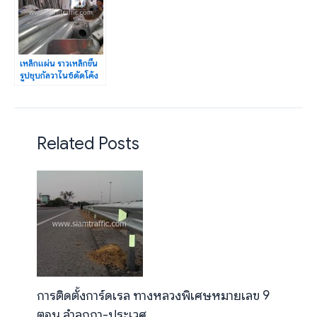
เหล็กแผ่น ราวเหล็กขึ้น
รูปชุบกัลวาไนซ์ดัดโค้ง
พร้อมอุปกรณ์
Related Posts
การติดตั้งการ์ดเรล ทางหลวงพิเศษหมายเลข 9
ตอน ลำลูกกา-ประเวศ