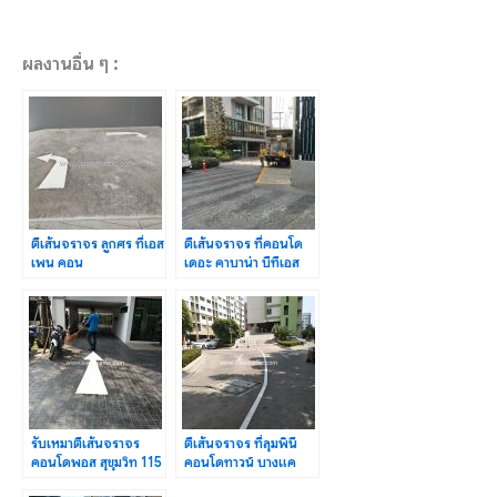
ผลงานอื่น ๆ :
ตีเส้นจราจร ลูกศร ที่เอส
ตีเส้นจราจร ที่คอนโด
เพน คอน
เดอะ คาบาน่า บีทีเอส
โด ลาซาล(Aspen
สำโรง ปริมาณงาน 942
Condo Lasalle)
ม.
รับเหมาตีเส้นจราจร
ตีเส้นจราจร ที่ลุมพินี
คอนโดพอส สุขุมวิท 115
คอนโดทาวน์ บางแค
(Pause Sukhumvit
ปริมาณงาน 1,111 เมตร