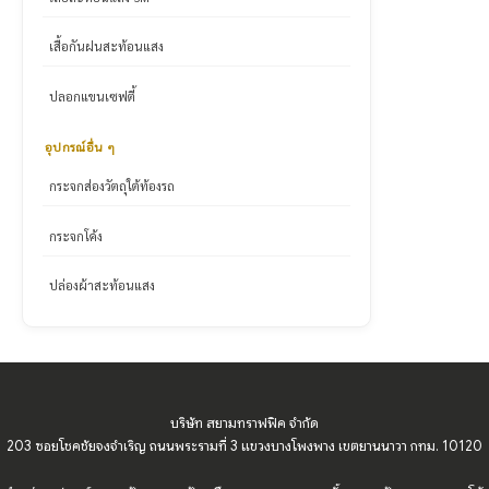
เสื้อกันฝนสะท้อนแสง
ปลอกแขนเซฟตี้
อุปกรณ์อื่น ๆ
กระจกส่องวัตถุใต้ท้องรถ
กระจกโค้ง
ปล่องผ้าสะท้อนแสง
บริษัท สยามทราฟฟิค จำกัด
203 ซอยโชคชัยจงจำเริญ ถนนพระรามที่ 3 แขวงบางโพงพาง เขตยานนาวา กทม. 10120