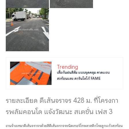
Trending
เสื้อกันฝนสีส้ม แบบชุดคลุม คาดแถบ
สะท้อนแสง สกรีนโลโก้ FAME
รายละเอียด ตีเส้นจราจร 428 ม. ที่โครงกา
รพลัมคอนโด แจ้งวัฒนะ สเตชั่น เฟส 3
งานจ้างเหมาตีเส้นจราจรด้วยสีตีเส้นจราจรชนิดเทอร์โทพลาสติกโรยลูกแก้วสะท้อน