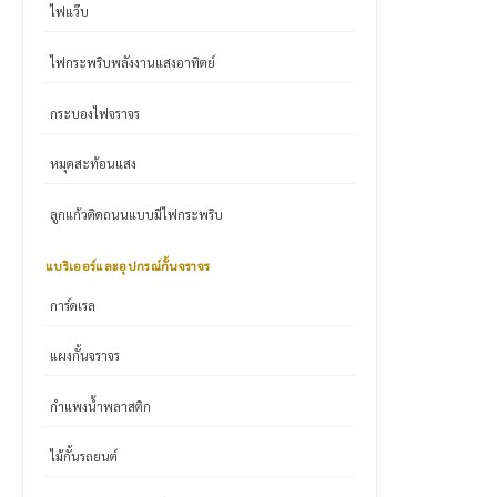
ไฟแว๊บ
ไฟกระพริบพลังงานแสงอาทิตย์
กระบองไฟจราจร
หมุดสะท้อนแสง
ลูกแก้วติดถนนแบบมีไฟกระพริบ
แบริเออร์และอุปกรณ์กั้นจราจร
การ์ดเรล
แผงกั้นจราจร
กำแพงน้ำพลาสติก
ไม้กั้นรถยนต์