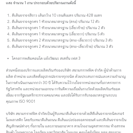
แสง จำนวน 1 งาน ประกอบด้วยปริมาณงานดังนี้
ตีเส้นจราจรสีขาว เส้นกว้าง 10 เซนติเมตร ปริมาณ 428 เมตร
ตีเส้นจราจรลูกศร 1 หัวขนาดมาตรฐาน (ตรง) ปริมาณ 12 ตัว
ตีเส้นจราจรลูกศร 1 หัวขนาดมาตรฐาน (เลี้ยวซ้าย) ปริมาณ 2 ตัว
ตีเส้นจราจรลูกศร 1 หัวขนาดมาตรฐาน (เลี้ยวขวา) ปริมาณ 5 ตัว
ตีเส้นจราจรลูกศร 2 หัวขนาดมาตรฐาน (ตรง-เลี้ยวขวา) ปริมาณ 3 ตัว
ตีเส้นจราจรลูกศร 2 หัวขนาดมาตรฐาน (ตรง-เลี้ยวซ้าย) ปริมาณ 3 ตัว
โครงการพลัมคอนโด แจ้งวัฒนะ สเตชั่น เฟส 3
ส่วนหนึ่งของบริการและผลิตภัณฑ์ของบริษัท สยามทราฟฟิค จำกัด ผู้นำด้านการ
ผลิต จำหน่าย และติดตั้งอุปกรณ์จราจรทุกชนิด ด้วยประสบการณ์และความชำนาญ
ในการดำเนินงานมากกว่า 30 ปี ได้รับความไว้วางใจจากหน่วยงานทั้งภาคราชการ
รัฐวิสาหกิจ และหน่วยงานเอกชน การันตีความเชื่อมั่นรางวัลด้วยผลิตภัณฑ์ยอด
เยี่ยม จากรัฐมนตรีกระทรวงคมนาคม และยังได้รับการรับรองมาตรฐานระบบ
คุณภาพ ISO 9001
บริษัท สยามทราฟฟิค จำกัดเป็นผู้รับเหมาตีเส้นจราจรด้วยสีตีเส้นจราจรชนิดเทอร์
โมพลาสติก โดยรับเหมาตีเส้นถนน ตีเส้นแบ่งช่องจอดรถยนต์ และตีเส้นจราจรเป็น
สัญลักษณ์ต่างๆ ทั้งภายใน และภายนอกอาคาร ตามโรงงานอุตสาหกรรม ห้างสรรพ
สินค้า โรงพยาบาล โรงเรียน มหาวิทยาลัย โรงแรม คอนโดมิเนียม ฯลฯ สอบถาม