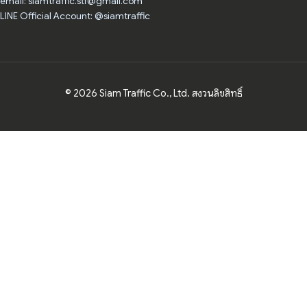
email: siamtraffic.stf@gmail.com
LINE Official Account: @siamtraffic
© 2026 Siam Traffic Co., Ltd. สงวนลิขสิทธิ์