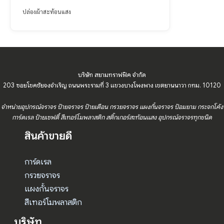
ปล่องผ้าสะท้อนแสง
บริษัท สยามทราฟฟิค จำกัด
203 ซอยโชคชัยจงจำเริญ ถนนพระรามที่ 3 แขวงบางโพงพาง เขตยานนาวา กทม. 10120
จำหน่ายอุปกรณ์จราจร ป้ายจราจร ป้ายเตือน กรวยจราจร แผงกั้นจราจร ป้อมยาม กระจกโค้ง
การ์ดเรล ป้ายเซฟตี้ สีเทอร์โมพลาสติก สติ๊กเกอร์สะท้อนแสง อุปกรณ์จราจรทุกชนิด
สินค้าขายดี
การ์ดเรล
กรวยจราจร
แผงกั้นจราจร
สีเทอร์โมพลาสติก
บริษัท