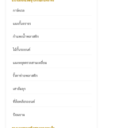
แบริเออร์และอุปกรณ์กั้นจราจร
การ์ดเรล
แผงกั้นจราจร
กำแพงน้ำพลาสติก
ไม้กั้นรถยนต์
แผงหยุดตรวจสามเหลี่ยม
รั้วตาข่ายพลาสติก
เสาล้มลุก
ที่ล็อคล้อรถยนต์
ป้อมยาม
ยางและพลาสติกชะลอความเร็ว