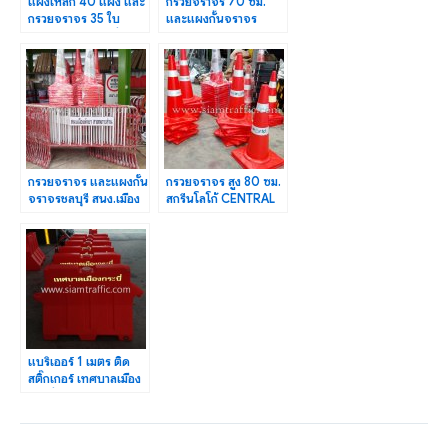
แผงเหล็ก 40 แผง และ
กรวยจราจร 70 ซม.
กรวยจราจร 35 ใบ
และแผงกั้นจราจร
เทศบาลเมืองกระบี่
องค์การบริหารส่วน
ตำบลบ่อหิน
กรวยจราจร และแผงกั้น
กรวยจราจร สูง 80 ซม.
จราจรชลบุรี สนง.เมือง
สกรีนโลโก้ CENTRAL
พัทยา สาขาเกาะล้าน
WORLD จำนวน 200
ใบ
แบริเออร์ 1 เมตร ติด
สติ๊กเกอร์ เทศบาลเมือง
กระบี่ จำนวน 20 ใบ