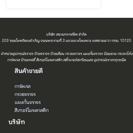
บริษัท สยามทราฟฟิค จำกัด
203 ซอยโชคชัยจงจำเริญ ถนนพระรามที่ 3 แขวงบางโพงพาง เขตยานนาวา กทม. 10120
จำหน่ายอุปกรณ์จราจร ป้ายจราจร ป้ายเตือน กรวยจราจร แผงกั้นจราจร ป้อมยาม กระจกโค้ง
การ์ดเรล ป้ายเซฟตี้ สีเทอร์โมพลาสติก สติ๊กเกอร์สะท้อนแสง อุปกรณ์จราจรทุกชนิด
สินค้าขายดี
การ์ดเรล
กรวยจราจร
แผงกั้นจราจร
สีเทอร์โมพลาสติก
บริษัท