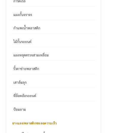
การ์ดเรล
แผงกั้นจราจร
กำแพงน้ำพลาสติก
ไม้กั้นรถยนต์
แผงหยุดตรวจสามเหลี่ยม
รั้วตาข่ายพลาสติก
เสาล้มลุก
ที่ล็อคล้อรถยนต์
ป้อมยาม
ยางและพลาสติกชะลอความเร็ว