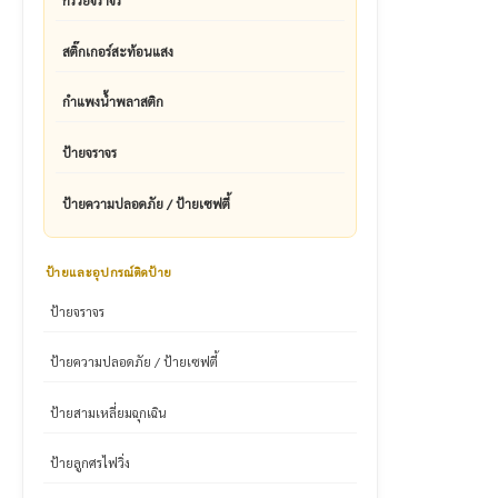
กรวยจราจร
สติ๊กเกอร์สะท้อนแสง
กำแพงน้ำพลาสติก
ป้ายจราจร
ป้ายความปลอดภัย / ป้ายเซฟตี้
ป้ายและอุปกรณ์ติดป้าย
ป้ายจราจร
ป้ายความปลอดภัย / ป้ายเซฟตี้
ป้ายสามเหลี่ยมฉุกเฉิน
ป้ายลูกศรไฟวิ่ง