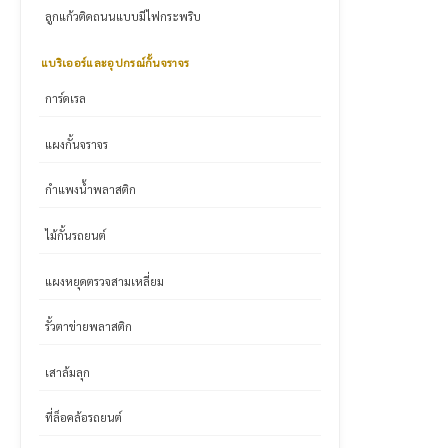
ลูกแก้วติดถนนแบบมีไฟกระพริบ
แบริเออร์และอุปกรณ์กั้นจราจร
การ์ดเรล
แผงกั้นจราจร
กำแพงน้ำพลาสติก
ไม้กั้นรถยนต์
แผงหยุดตรวจสามเหลี่ยม
รั้วตาข่ายพลาสติก
เสาล้มลุก
ที่ล็อคล้อรถยนต์