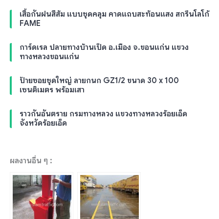
เสื้อกันฝนสีส้ม แบบชุดคลุม คาดแถบสะท้อนแสง สกรีนโลโก้
FAME
การ์ดเรล ปลายทางบ้านเป็ด อ.เมือง จ.ขอนแก่น แขวง
ทางหลวงขอนแก่น
ป้ายซอยชุดใหญ่ ลายกนก GZ1/2 ขนาด 30 x 100
เซนติเมตร พร้อมเสา
ราวกันอันตราย กรมทางหลวง แขวงทางหลวงร้อยเอ็ด
จังหวัดร้อยเอ็ด
ผลงานอื่น ๆ :