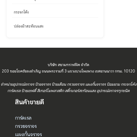
กระจกโค้ง
ปล่องผ้าสะท้อนแสง
บริษัท สยามทราฟฟิค จำกัด
203 ซอยโชคชัยจงจำเริญ ถนนพระรามที่ 3 แขวงบางโพงพาง เขตยานนาวา กทม. 10120
จำหน่ายอุปกรณ์จราจร ป้ายจราจร ป้ายเตือน กรวยจราจร แผงกั้นจราจร ป้อมยาม กระจกโค้ง
การ์ดเรล ป้ายเซฟตี้ สีเทอร์โมพลาสติก สติ๊กเกอร์สะท้อนแสง อุปกรณ์จราจรทุกชนิด
สินค้าขายดี
การ์ดเรล
กรวยจราจร
แผงกั้นจราจร