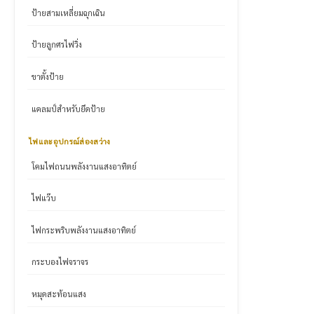
ป้ายสามเหลี่ยมฉุกเฉิน
ป้ายลูกศรไฟวิ่ง
ขาตั้งป้าย
แคลมป์สำหรับยึดป้าย
ไฟและอุปกรณ์ส่องสว่าง
โคมไฟถนนพลังงานแสงอาทิตย์
ไฟแว๊บ
ไฟกระพริบพลังงานแสงอาทิตย์
กระบองไฟจราจร
หมุดสะท้อนแสง