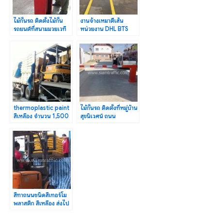
ไม้กั้นรถ ติดตั้งไม้กั้น
งานจ้างเหมาตีเส้น
รถยนต์ที่สนามมวยเวที
หน่วยงาน DHL BTS
ราชดำเนิน 1 ชุด
บางนา-ตราด กม.23
thermoplastic paint
ไม้กั้นรถ ติดตั้งที่หมู่บ้าน
สีเหลือง จำนวน 1,500
สุขนิเวศน์ ถนน
ถุง ส่งออกไปประเทศ
ประชาอุทิศ
พม่า
สีทาถนนชนิดสีเทอร์โม
พลาสติก สีเหลือง ส่งไป
จังหวัดบุรีรัมย์