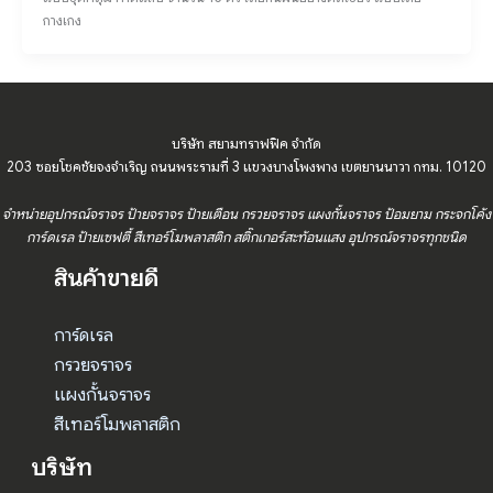
กางเกง
บริษัท สยามทราฟฟิค จำกัด
203 ซอยโชคชัยจงจำเริญ ถนนพระรามที่ 3 แขวงบางโพงพาง เขตยานนาวา กทม. 10120
จำหน่ายอุปกรณ์จราจร ป้ายจราจร ป้ายเตือน กรวยจราจร แผงกั้นจราจร ป้อมยาม กระจกโค้ง
การ์ดเรล ป้ายเซฟตี้ สีเทอร์โมพลาสติก สติ๊กเกอร์สะท้อนแสง อุปกรณ์จราจรทุกชนิด
สินค้าขายดี
การ์ดเรล
กรวยจราจร
แผงกั้นจราจร
สีเทอร์โมพลาสติก
บริษัท