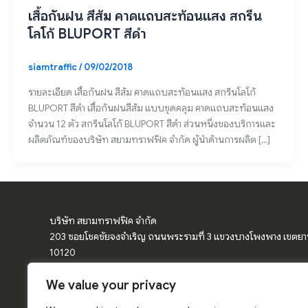
เสื้อกันฝน สีส้ม คาดแถบสะท้อนแสง สกรีน
โลโก้ BLUPORT สีดำ
siamtraffic
/
09/02/2018
รายละเอียด เสื้อกันฝน สีส้ม คาดแถบสะท้อนแสง สกรีนโลโก้
BLUPORT สีดำ เสื้อกันฝนสีส้ม แบบชุดคลุม คาดแถบสะท้อนแสง
จำนวน 12 ตัว สกรีนโลโก้ BLUPORT สีดำ ส่วนหนึ่งของบริการและ
ผลิตภัณฑ์ของบริษัท สยามทราฟฟิค จำกัด ผู้นำด้านการผลิต […]
บริษัท สยามทราฟฟิค จำกัด
203 ซอยโชคชัยจงจำเริญ ถนนพระรามที่ 3 แขวงบางโพงพาง เขตย
10120
We value your privacy
จำหน่ายอุปกรณ์จราจร ป้ายจราจร ป้ายเตือน กรวยจราจร แผงกั้นจราจ
โค้ง