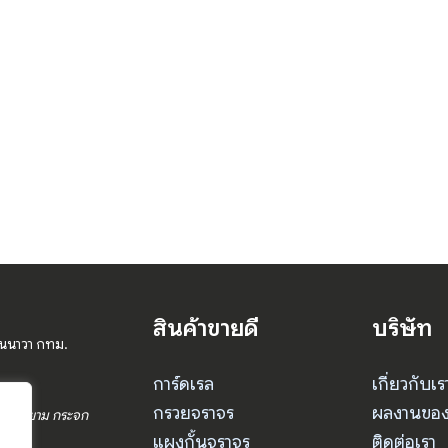
สินค้าขายดี
บริษัท
านนาวา กทม.
การ์ดเรล
เกี่ยวกับเร
กรวยจราจร
ผลงานของ
ร ป้อมยาม กระจก
แผงกั้นจราจร
ติดต่อเรา