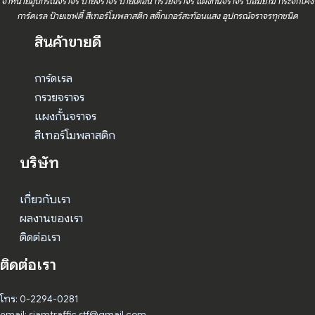
จำหน่ายอุปกรณ์จราจร ป้ายจราจร ป้ายเตือน กรวยจราจร แผงกั้นจราจร ป้อมยาม กระจกโค้ง
การ์ดเรล ป้ายเซฟตี้ สีเทอร์โมพลาสติก สติ๊กเกอร์สะท้อนแสง อุปกรณ์จราจรทุกชนิด
สินค้าขายดี
การ์ดเรล
กรวยจราจร
แผงกั้นจราจร
สีเทอร์โมพลาสติก
บริษัท
เกี่ยวกับเรา
ผลงานของเรา
ติดต่อเรา
ติดต่อเรา
โทร: 0-2294-0281
email: siamtraffic.stf@gmail.com