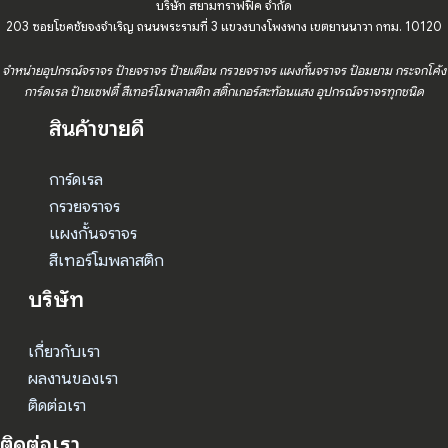
บริษัท สยามทราฟฟิค จำกัด
203 ซอยโชคชัยจงจำเริญ ถนนพระรามที่ 3 แขวงบางโพงพาง เขตยานนาวา กทม. 10120
จำหน่ายอุปกรณ์จราจร ป้ายจราจร ป้ายเตือน กรวยจราจร แผงกั้นจราจร ป้อมยาม กระจกโค้ง
การ์ดเรล ป้ายเซฟตี้ สีเทอร์โมพลาสติก สติ๊กเกอร์สะท้อนแสง อุปกรณ์จราจรทุกชนิด
สินค้าขายดี
การ์ดเรล
กรวยจราจร
แผงกั้นจราจร
สีเทอร์โมพลาสติก
บริษัท
เกี่ยวกับเรา
ผลงานของเรา
ติดต่อเรา
ติดต่อเรา