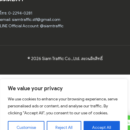
โทร: 0-2294-0281
email: siamtraffic.stf@gmail.com
LINE Official Account: @siamtraffic
© 2026 Siam Traffic Co., Ltd. สงวนลิขสิทธิ์
We value your privacy
We use cookies to enhance your browsing experience, serve
personalised ads or content, and analyse our traffic. By
clicking "Accept All", you consent to our use of cookies.
C
Contact Us
Customise
Reject All
Accept All
U