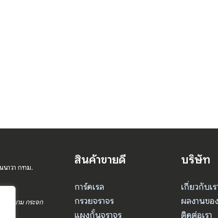
สินค้าขายดี
บริษัท
านนาวา กทม.
การ์ดเรล
เกี่ยวกับเร
กรวยจราจร
ผลงานของ
ร ป้อมยาม กระจก
แผงกั้นจราจร
ติดต่อเรา