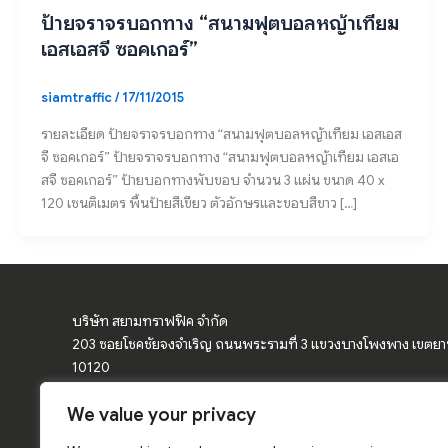
ป้ายจราจรบอกทาง “สนามฟุตบอลหญ้าเทียม
เอสเอสจี ซอคเกอร์”
siamtraffic
/
17/11/2015
รายละเอียด ป้ายจราจรบอกทาง “สนามฟุตบอลหญ้าเทียม เอสเอส
จี ซอคเกอร์” ป้ายจราจรบอกทาง “สนามฟุตบอลหญ้าเทียม เอสเอ
สจี ซอคเกอร์” ป้ายบอกทางพับขอบ จำนวน 3 แผ่น ขนาด 40 x
120 เซนติเมตร พื้นป้ายสีเขียว ตัวอักษรและขอบสีขาว […]
บริษัท สยามทราฟฟิค จำกัด
203 ซอยโชคชัยจงจำเริญ ถนนพระรามที่ 3 แขวงบางโพงพาง เขตย
10120
We value your privacy
จำหน่ายอุปกรณ์จราจร ป้ายจราจร ป้ายเตือน กรวยจราจร แผงกั้นจราจ
โค้ง