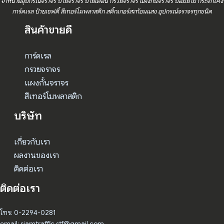
จำหน่ายอุปกรณ์จราจร ป้ายจราจร ป้ายเตือน กรวยจราจร แผงกั้นจราจร ป้อมยาม กระจกโค้ง
การ์ดเรล ป้ายเซฟตี้ สีเทอร์โมพลาสติก สติ๊กเกอร์สะท้อนแสง อุปกรณ์จราจรทุกชนิด
สินค้าขายดี
การ์ดเรล
กรวยจราจร
แผงกั้นจราจร
สีเทอร์โมพลาสติก
บริษัท
เกี่ยวกับเรา
ผลงานของเรา
ติดต่อเรา
ติดต่อเรา
โทร: 0-2294-0281
email: siamtraffic.stf@gmail.com