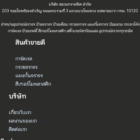
บริษัท สยามทราฟฟิค จำกัด
203 ซอยโชคชัยจงจำเริญ ถนนพระรามที่ 3 แขวงบางโพงพาง เขตยานนาวา กทม. 10120
จำหน่ายอุปกรณ์จราจร ป้ายจราจร ป้ายเตือน กรวยจราจร แผงกั้นจราจร ป้อมยาม กระจกโค้ง
การ์ดเรล ป้ายเซฟตี้ สีเทอร์โมพลาสติก สติ๊กเกอร์สะท้อนแสง อุปกรณ์จราจรทุกชนิด
สินค้าขายดี
การ์ดเรล
กรวยจราจร
แผงกั้นจราจร
สีเทอร์โมพลาสติก
บริษัท
เกี่ยวกับเรา
ผลงานของเรา
ติดต่อเรา