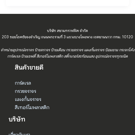
บริษัท สยามทราฟฟิค จำกัด
203 ซอยโชคชัยจงจำเริญ ถนนพระรามที่ 3 แขวงบางโพงพาง เขตยานนาวา กทม. 10120
จำหน่ายอุปกรณ์จราจร ป้ายจราจร ป้ายเตือน กรวยจราจร แผงกั้นจราจร ป้อมยาม กระจกโค้ง
การ์ดเรล ป้ายเซฟตี้ สีเทอร์โมพลาสติก สติ๊กเกอร์สะท้อนแสง อุปกรณ์จราจรทุกชนิด
สินค้าขายดี
การ์ดเรล
กรวยจราจร
แผงกั้นจราจร
สีเทอร์โมพลาสติก
บริษัท
เกี่ยวกับเรา