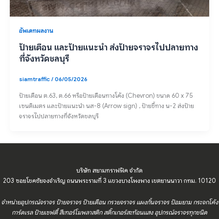
อัพเดทผลงาน
ป้ายเตือน และป้ายแนะนำ ส่งป้ายจราจรไปปลายทาง
ที่จังหวัดชลบุรี
siamtraffic
/
06/05/2026
ป้ายเตือน ต.63, ต.66 หรือป้ายเตือนทางโค้ง (Chevron) ขนาด 60 x 75
เซนติเมตร และป้ายแนะนำ นส-8 (Arrow sign) , ป้ายชี้ทาง น-2 ส่งป้าย
จราจรไปปลายทางที่จังหวัดชลบุรี
บริษัท สยามทราฟฟิค จำกัด
203 ซอยโชคชัยจงจำเริญ ถนนพระรามที่ 3 แขวงบางโพงพาง เขตยานนาวา กทม. 10120
จำหน่ายอุปกรณ์จราจร ป้ายจราจร ป้ายเตือน กรวยจราจร แผงกั้นจราจร ป้อมยาม กระจกโค้ง
การ์ดเรล ป้ายเซฟตี้ สีเทอร์โมพลาสติก สติ๊กเกอร์สะท้อนแสง อุปกรณ์จราจรทุกชนิด