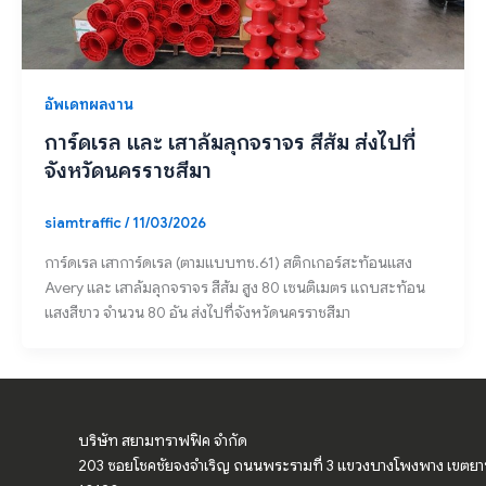
อัพเดทผลงาน
การ์ดเรล และ เสาล้มลุกจราจร สีส้ม ส่งไปที่
จังหวัดนครราชสีมา
siamtraffic
/
11/03/2026
การ์ดเรล เสาการ์ดเรล (ตามแบบทช.61) สติกเกอร์สะท้อนแสง
Avery และ เสาล้มลุกจราจร สีส้ม สูง 80 เซนติเมตร แถบสะท้อน
แสงสีขาว จำนวน 80 อัน ส่งไปที่จังหวัดนครราชสีมา
บริษัท สยามทราฟฟิค จำกัด
203 ซอยโชคชัยจงจำเริญ ถนนพระรามที่ 3 แขวงบางโพงพาง เขตย