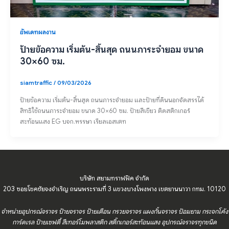
อัพเดทผลงาน
ป้ายข้อความ เริ่มต้น-สิ้นสุด ถนนภาระจำยอม ขนาด
30×60 ซม.
siamtraffic
/
09/03/2026
ป้ายข้อความ เริ่มต้น-สิ้นสุด ถนนภาระจำยอม และป้ายที่ดินนอกจัดสรรได้
สิทธิใช้ถนนภาระจำยอม ขนาด 30×60 ซม. ป้ายสีเขียว ติดสติกเกอร์
สะท้อนแสง EG บจก.หรรษา เรียลเอสเตท
บริษัท สยามทราฟฟิค จำกัด
203 ซอยโชคชัยจงจำเริญ ถนนพระรามที่ 3 แขวงบางโพงพาง เขตยานนาวา กทม. 10120
จำหน่ายอุปกรณ์จราจร ป้ายจราจร ป้ายเตือน กรวยจราจร แผงกั้นจราจร ป้อมยาม กระจกโค้ง
การ์ดเรล ป้ายเซฟตี้ สีเทอร์โมพลาสติก สติ๊กเกอร์สะท้อนแสง อุปกรณ์จราจรทุกชนิด