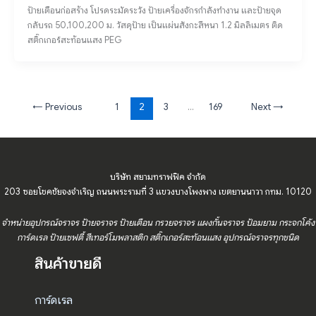
ป้ายเตือนก่อสร้าง โปรดระมัดระวัง ป้ายเครื่องจักรกำลังทำงาน และป้ายจุด
กลับรถ 50,100,200 ม. วัสดุป้าย เป็นแผ่นสังกะสีหนา 1.2 มิลลิเมตร ติด
สติ๊กเกอร์สะท้อนแสง PEG
←
Previous
1
2
3
…
169
Next
→
บริษัท สยามทราฟฟิค จำกัด
203 ซอยโชคชัยจงจำเริญ ถนนพระรามที่ 3 แขวงบางโพงพาง เขตยานนาวา กทม. 10120
จำหน่ายอุปกรณ์จราจร ป้ายจราจร ป้ายเตือน กรวยจราจร แผงกั้นจราจร ป้อมยาม กระจกโค้ง
การ์ดเรล ป้ายเซฟตี้ สีเทอร์โมพลาสติก สติ๊กเกอร์สะท้อนแสง อุปกรณ์จราจรทุกชนิด
สินค้าขายดี
การ์ดเรล