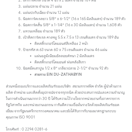
เสาการ์ดเรล ขนาด 4 นิ้ว x 2 เมตร จำนวน 189 ต้น
แผ่นปลาย จำนวน 21 แผ่น
แผ่นปะกับเฉียง จำนวน 12 แผ่น
น๊อตการ์ดเรลยาว 5/8″ x 6-1/2″ (16 x 165 มิลลิเมตร) จำนวน 189 ตัว
น๊อตการ์ดสั้น 5/8″ x 1-1/4″ (16 x 30 มิลลิเมตร) จำนวน 1,608 ตัว
แหวนเหลี่ยม จำนวน 189 ตัว
เป้าติดการ์ดเรล คางหมู 5.5 x 7.5 x 13 เซนติเมตร จำนวน 189 อัน
ติดสติ๊กเกอร์ไดมอนด์สีเหลือง 2 หน้า
ป้ายรหัส ต.63 ขนาด 60 x 75 เซนติเมตร จำนวน 46 แผ่น
แผ่นอลูมิเนียมอัลลอยด์หนา 2 มิลลิเมตร
ติดสติ๊กเกอร์ไดมอนด์ พ่นหลังสีเทา
น๊อตยึดเสาปูน 1/2 x 8″ เกลียวปลาย 2-1/2″ จำนวน 92 ตัว
สายทาง EIN DU-ZATHABYIN
ส่วนหนึ่งของบริการและผลิตภัณฑ์ของบริษัท สยามทราฟฟิค จำกัด ผู้นำด้านการ
ผลิต จำหน่าย และติดตั้งอุปกรณ์จราจรทุกชนิด ด้วยประสบการณ์และความชำนาญ
ในการดำเนินงานมากกว่า 30 ปี ได้รับความไว้วางใจจากหน่วยงานทั้งภาคราชการ
รัฐวิสาหกิจ และหน่วยงานเอกชน การันตีความเชื่อมั่นรางวัลด้วยผลิตภัณฑ์ยอด
เยี่ยม จากรัฐมนตรีกระทรวงคมนาคม และยังได้รับการรับรองมาตรฐานระบบ
คุณภาพ ISO 9001
โทรศัพท์ : 0 2294 0281-6