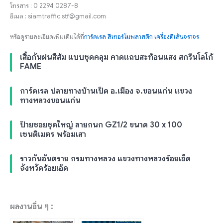
โทรสาร : 0 2294 0287-8
อีเมล : siamtraffic.stf@gmail.com
หรือดูรายละเอียดเพิ่มเติมได้ที่
การ์ดเรล
สีเทอร์โมพลาสติก
เครื่องตีเส้นจราจร
เสื้อกันฝนสีส้ม แบบชุดคลุม คาดแถบสะท้อนแสง สกรีนโลโก้
FAME
การ์ดเรล ปลายทางบ้านเป็ด อ.เมือง จ.ขอนแก่น แขวง
ทางหลวงขอนแก่น
ป้ายซอยชุดใหญ่ ลายกนก GZ1/2 ขนาด 30 x 100
เซนติเมตร พร้อมเสา
ราวกันอันตราย กรมทางหลวง แขวงทางหลวงร้อยเอ็ด
จังหวัดร้อยเอ็ด
ผลงานอื่น ๆ :