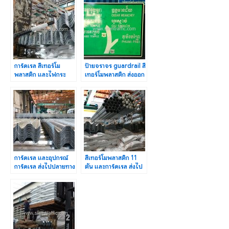
การ์ดเรล สีเทอร์โม
ป้ายจราจร guardrail สี
พลาสติก และไฟกระ
เทอร์โมพลาสติก ส่งออก
พริบโซล่าเซลล์ ส่งไป
ไปประเทศกัมพูชา
บ.ดงใหม่
การ์ดเรล และอุปกรณ์
สีเทอร์โมพลาสติก 11
การ์ดเรล ส่งไปปลายทาง
ตัน และการ์ดเรล ส่งไป
อ.โคกสำโรง จ.ลพบุรี
จังหวัดแม่ฮ่องสอน