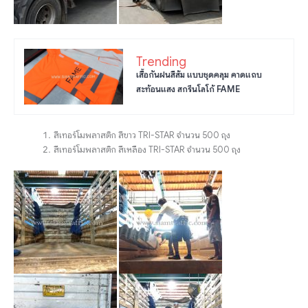
Trending
เสื้อกันฝนสีส้ม แบบชุดคลุม คาดแถบ
สะท้อนแสง สกรีนโลโก้ FAME
สีเทอร์โมพลาสติก สีขาว TRI-STAR จำนวน 500 ถุง
สีเทอร์โมพลาสติก สีเหลือง TRI-STAR จำนวน 500 ถุง