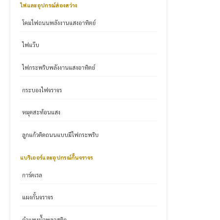
ไฟและอุปกรณ์ส่องสว่าง
โคมไฟถนนพลังงานแสงอาทิตย์
ไฟแว๊บ
ไฟกระพริบพลังงานแสงอาทิตย์
กระบองไฟจราจร
หมุดสะท้อนแสง
ลูกแก้วติดถนนแบบมีไฟกระพริบ
แบริเออร์และอุปกรณ์กั้นจราจร
การ์ดเรล
แผงกั้นจราจร
กำแพงน้ำพลาสติก