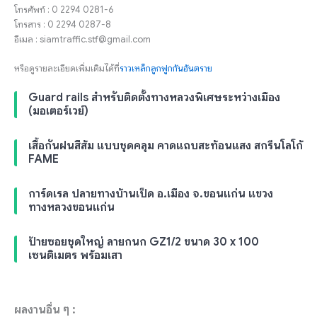
โทรศัพท์ : 0 2294 0281-6
โทรสาร : 0 2294 0287-8
อีเมล : siamtraffic.stf@gmail.com
หรือดูรายละเอียดเพิ่มเติมได้ที่
ราวเหล็กลูกฟูกกันอันตราย
Guard rails สำหรับติดตั้งทางหลวงพิเศษระหว่างเมือง
(มอเตอร์เวย์)
เสื้อกันฝนสีส้ม แบบชุดคลุม คาดแถบสะท้อนแสง สกรีนโลโก้
FAME
การ์ดเรล ปลายทางบ้านเป็ด อ.เมือง จ.ขอนแก่น แขวง
ทางหลวงขอนแก่น
ป้ายซอยชุดใหญ่ ลายกนก GZ1/2 ขนาด 30 x 100
เซนติเมตร พร้อมเสา
ผลงานอื่น ๆ :