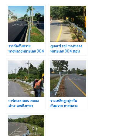
ราวกันอันตราย
guard rail ทางหลวง
ทางหลวงหมายเลข 304
หมายเลข 304 ตอน
ตอน ฉะเชิงเทรา – เสม็ด
ฉะเชิงเทรา–
เหนือ
พนมสารคาม ปริมาณ
728 เมตร
การ์ดเรล ตอน คลอง
ราวเหล็กลูกฟูกกัน
ด่าน-ฉะเชิงเทรา
อันตราย ทางหลวง
ระหว่าง กม.68+625-
หมายเลข 1 ตอน แม่กา–
กม.71+902
แยกประตูชัย