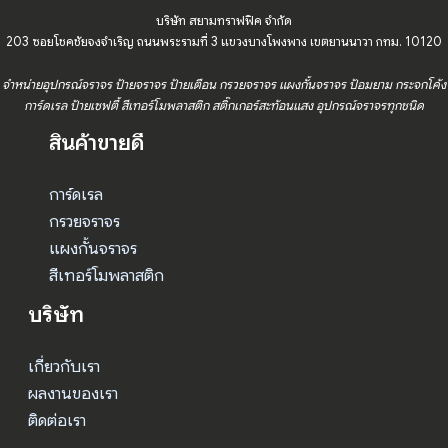
บริษัท สยามทราฟฟิค จำกัด
203 ซอยโชคชัยจงจำเริญ ถนนพระรามที่ 3 แขวงบางโพงพาง เขตยานนาวา กทม. 10120
จำหน่ายอุปกรณ์จราจร ป้ายจราจร ป้ายเตือน กรวยจราจร แผงกั้นจราจร ป้อมยาม กระจกโค้ง
การ์ดเรล ป้ายเซฟตี้ สีเทอร์โมพลาสติก สติ๊กเกอร์สะท้อนแสง อุปกรณ์จราจรทุกชนิด
สินค้าขายดี
การ์ดเรล
กรวยจราจร
แผงกั้นจราจร
สีเทอร์โมพลาสติก
บริษัท
เกี่ยวกับเรา
ผลงานของเรา
ติดต่อเรา