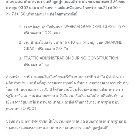
งานจ้างเหมาทำการงานราวเหล็กลูกฟูกกันอันตราย ทางหลวงหมายเลข 304 ตอน
ควบคุม 0302 ตอน ฉะเชิงเทรา – เสม็ดเหนือ ตอน 1 ระหว่าง กม.72+600 –
กม.73+150 ปริมาณงาน 1 แห่ง โดยทำการดังนี้
ราวเหล็กลูกฟูกกันอันตราย W-BEAM GUARDRAIL CLASS I TYPE II
ปริมาณงาน 1,092 เมตร
งานเป้าสะท้อนแสง ขนาด 15 x 10 ซม. (คางหมู) ชนิด DIAMOND
GRADE ปริมาณงาน 273 อัน
TRAFFIC ADMINISTRATION DURING CONSTRUCTION
ปริมาณงาน 1 ชุด
ส่วนหนึ่งของบริการและผลิตภัณฑ์ของบริษัท สยามทราฟฟิค จำกัด ผู้นำด้านการ
ผลิต จำหน่าย และติดตั้งอุปกรณ์จราจรทุกชนิด ด้วยประสบการณ์และความชำนาญ
ในการดำเนินงานมากกว่า 30 ปี ได้รับความไว้วางใจจากหน่วยงานทั้งภาคราชการ
รัฐวิสาหกิจ และหน่วยงานเอกชน การันตีความเชื่อมั่นรางวัลด้วยผลิตภัณฑ์ยอด
เยี่ยม จากรัฐมนตรีกระทรวงคมนาคม และยังได้รับการรับรองมาตรฐานระบบ
คุณภาพ ISO 9001
บริษัท สยามทราฟฟิค จำกัดเป็นโรงงานผลิตการ์ดเรล แบบการ์ดเรลมาตรฐานกรม
ทางหลวง และกรมทางหลวงชนบท สอบถามราคาราวเหล็กลูกฟูกได้ที่