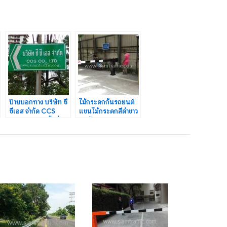
ป้ายบอกทาง บริษัท ซี
ไม้กระดกกั้นรถยนต์
ซีเอส จำกัด CCS
แขนไม้กระดกสีดำขาว
CO.,LTD. ติดตั้งที่
บริษัท สมหรรษา
ถนนนางลิ้นจี่
จำกัด