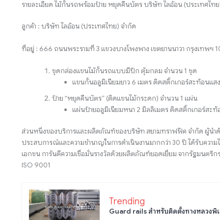
รายละเอียด ไม้กั้นรถพร้อมป้าย หยุดคืนบัตร บริษัท ไลอ้อน (ประเทศไทย
ลูกค้า : บริษัท ไลอ้อน (ประเทศไทย) จำกัด
ที่อยู่ : 666 ถนนพระรามที่ 3 แขวงบางโพงพาง เขตยานนาวา กรุงเทพฯ 
ชุดกล่องแขนไม้กั้นรถแบบมีปีก ตุ้มกลม จำนวน 1 ชุด
แขนกั้นอลูมิเนียมยาว 6 เมตร ติดสติ๊กเกอร์สะท้อนแส
ป้าย “หยุดคืนบัตร” (ติดแขนไม้กระดก) จำนวน 1 แผ่น
แผ่นป้ายอลูมิเนียมหนา 2 มิลลิเมตร ติดสติ๊กเกอร์สะ
ส่วนหนึ่งของบริการและผลิตภัณฑ์ของบริษัท สยามทราฟฟิค จำกัด ผู้นำด
ประสบการณ์และความชำนาญในการดำเนินงานมากกว่า 30 ปี ได้รับความไว
เอกชน การันตีความเชื่อมั่นรางวัลด้วยผลิตภัณฑ์ยอดเยี่ยม จากรัฐมน
ISO 9001
Trending
Guard rails สำหรับติดตั้งทางหลวงพิเ