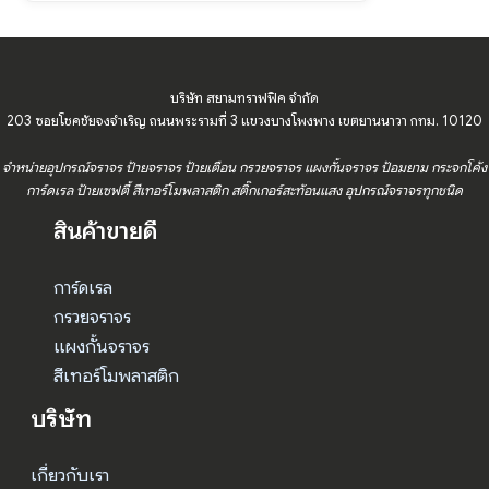
บริษัท สยามทราฟฟิค จำกัด
203 ซอยโชคชัยจงจำเริญ ถนนพระรามที่ 3 แขวงบางโพงพาง เขตยานนาวา กทม. 10120
จำหน่ายอุปกรณ์จราจร ป้ายจราจร ป้ายเตือน กรวยจราจร แผงกั้นจราจร ป้อมยาม กระจกโค้ง
การ์ดเรล ป้ายเซฟตี้ สีเทอร์โมพลาสติก สติ๊กเกอร์สะท้อนแสง อุปกรณ์จราจรทุกชนิด
สินค้าขายดี
การ์ดเรล
กรวยจราจร
แผงกั้นจราจร
สีเทอร์โมพลาสติก
บริษัท
เกี่ยวกับเรา