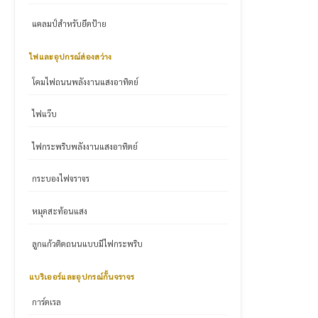
แคลมป์สำหรับยึดป้าย
ไฟและอุปกรณ์ส่องสว่าง
โคมไฟถนนพลังงานแสงอาทิตย์
ไฟแว๊บ
ไฟกระพริบพลังงานแสงอาทิตย์
กระบองไฟจราจร
หมุดสะท้อนแสง
ลูกแก้วติดถนนแบบมีไฟกระพริบ
แบริเออร์และอุปกรณ์กั้นจราจร
การ์ดเรล