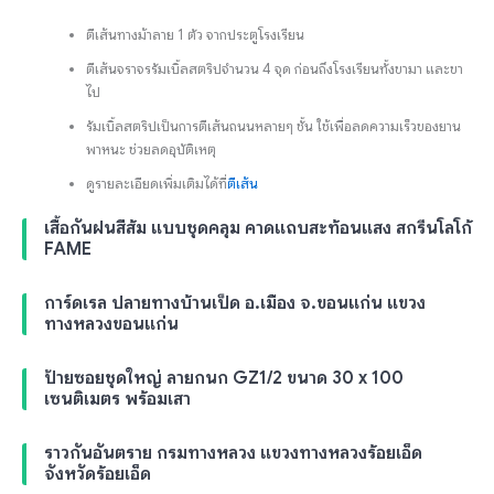
ตีเส้นทางม้าลาย 1 ตัว จากประตูโรงเรียน
ตีเส้นจราจรรัมเบิ้ลสตริปจำนวน 4 จุด ก่อนถึงโรงเรียนทั้งขามา และขา
ไป
รัมเบิ้ลสตริปเป็นการตีเส้นถนนหลายๆ ชั้น ใช้เพื่อลดความเร็วของยาน
พาหนะ ช่วยลดอุบัติเหตุ
ดูรายละเอียดเพิ่มเติมได้ที่
ตีเส้น
เสื้อกันฝนสีส้ม แบบชุดคลุม คาดแถบสะท้อนแสง สกรีนโลโก้
FAME
การ์ดเรล ปลายทางบ้านเป็ด อ.เมือง จ.ขอนแก่น แขวง
ทางหลวงขอนแก่น
ป้ายซอยชุดใหญ่ ลายกนก GZ1/2 ขนาด 30 x 100
เซนติเมตร พร้อมเสา
ราวกันอันตราย กรมทางหลวง แขวงทางหลวงร้อยเอ็ด
จังหวัดร้อยเอ็ด