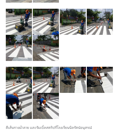
ตีเส้นทางม้าลาย และรัมเบิ้ลสตริปที่โรงเรียนนิลรัตน์อนุสรณ์