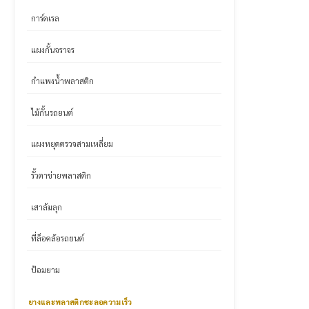
การ์ดเรล
แผงกั้นจราจร
กำแพงน้ำพลาสติก
ไม้กั้นรถยนต์
แผงหยุดตรวจสามเหลี่ยม
รั้วตาข่ายพลาสติก
เสาล้มลุก
ที่ล็อคล้อรถยนต์
ป้อมยาม
ยางและพลาสติกชะลอความเร็ว