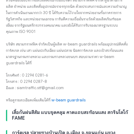
ส่วนหนึ่งของบริการและผลิตภัณฑ์ของบริษัท สยามทราฟฟิค จำกัด ผู้นำด้านการ
ผลิต จำหน่าย และติดตั้งอุปกรณ์จราจรทุกชนิด ด้วยประสบการณ์และความชำนาญ
ในการดำเนินงานมากกว่า 30 ปี ได้รับความไว้วางใจจากหน่วยงานทั้งภาคราชการ
รัฐวิสาหกิจ และหน่วยงานเอกชน การันตีความเชื่อมั่นรางวัลด้วยผลิตภัณฑ์ยอด
เยี่ยม จากรัฐมนตรีกระทรวงคมนาคม และยังได้รับการรับรองมาตรฐานระบบ
คุณภาพ ISO 9001
บริษัท สยามทราฟฟิค จำกัดเป็นผู้ผลิต w-beam guardrails พร้อมอุปกรณ์ติดตั้ง
การ์ดเรล เช่น เสา แผ่นปะกับเฉียง แผ่นปลาย น๊อตการ์ดเรล และเป้าสะท้อนแสง
มาตรฐานกรมทางหลวง และกรมทางหลวงชนบท สอบถามราคา w-beam
guardrails ได้ที่
โทรศัพท์ : 0 2294 0281-6
โทรสาร : 0 2294 0287-8
อีเมล : siamtraffic.stf@gmail.com
หรือดูรายละเอียดเพิ่มเติมได้ที่
w-beam guardrails
เสื้อกันฝนสีส้ม แบบชุดคลุม คาดแถบสะท้อนแสง สกรีนโลโก้
FAME
การ์ดเรล ปลายทางบ้านเป็ด อ.เมือง จ.ขอนแก่น แขวง