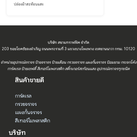
ปล่องผ้าสะท้อนแสง
บริษัท สยามทราฟฟิค จำกัด
203 ซอยโชคชัยจงจำเริญ ถนนพระรามที่ 3 แขวงบางโพงพาง เขตยานนาวา กทม. 10120
จำหน่ายอุปกรณ์จราจร ป้ายจราจร ป้ายเตือน กรวยจราจร แผงกั้นจราจร ป้อมยาม กระจกโค้ง
การ์ดเรล ป้ายเซฟตี้ สีเทอร์โมพลาสติก สติ๊กเกอร์สะท้อนแสง อุปกรณ์จราจรทุกชนิด
สินค้าขายดี
การ์ดเรล
กรวยจราจร
แผงกั้นจราจร
สีเทอร์โมพลาสติก
บริษัท